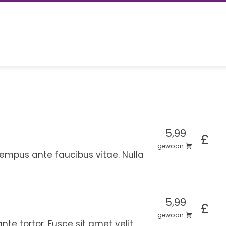
5,99
£
gewoon
mpus ante faucibus vitae. Nulla
5,99
£
gewoon
te tortor. Fusce sit amet velit