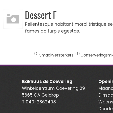
Dessert F
Pellentesque habitant morbi tristique 
fames ac turpis egestas.
2
3
Smaakversterkers
Conserveringsmi
Bakhuus de Coevering
Openin
Winkelcentrum Coevering 29
Maanda
5665 GA Geldrop
Dinsda
T
040-2862403
Woensd
Donder