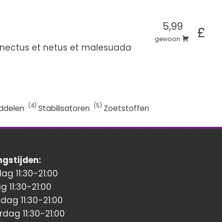
5,99
£
gewoon
senectus et netus et malesuada
4
5
ddelen
Stabilisatoren
Zoetstoffen
gstijden:
g 11:30-21:00
g 11:30-21:00
ag 11:30-21:00
dag 11:30-21:00