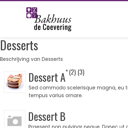
Skip
to
content
Desserts
Beschrijving van Desserts
2
3
Dessert A
Sed commodo scelerisque magna, eu te
tempus varius ornare.
Dessert B
Praesent non pulvinar neque. Donec ut an